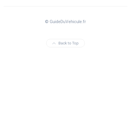
© GuideDuVehicule.fr
Back to Top