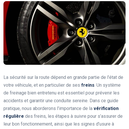
La sécurité sur la route dépend en grande partie de l’état de
votre véhicule, et en particulier de ses
freins
. Un système
de freinage bien entretenu est essentiel pour prévenir les
accidents et garantir une conduite sereine. Dans ce guide
pratique, nous aborderons l’importance de la
vérification
régulière
des freins, les étapes à suivre pour s’assurer de
leur bon fonctionnement, ainsi que les signes d’usure à