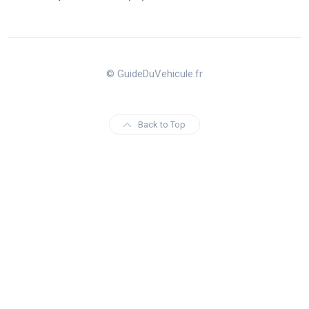
© GuideDuVehicule.fr
Back to Top